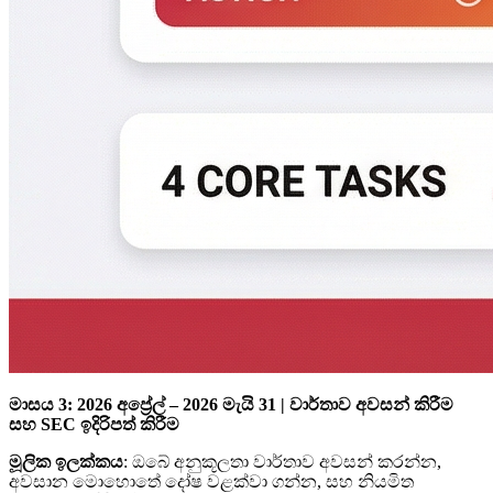
මාසය 3: 2026 අප්‍රේල් – 2026 මැයි 31 | වාර්තාව අවසන් කිරීම
සහ SEC ඉදිරිපත් කිරීම
මූලික ඉලක්කය
: ඔබේ අනුකූලතා වාර්තාව අවසන් කරන්න,
අවසාන මොහොතේ දෝෂ වළක්වා ගන්න, සහ නියමිත