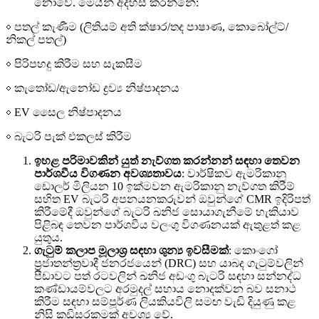
නොවේ. මෙයින් අදහස් කරන්නේ:
￮ පතල් කැණීම (ලිතියම් අති ක්ෂාර/තද පාෂාණ, කොබෝල්ට්/
නිකල් පතල්)
￮ පිරිපහදු කිරීම සහ සැකසීම
￮ කැතෝඩ/ඇනෝඩ ද්‍රව්‍ය නිෂ්පාදනය
￮ EV සෛල නිෂ්පාදනය
￮ බැටරි පැක් එකලස් කිරීම
ඉහළ පරිමාවකින් යුත් නැව්ගත කරන්නන් සඳහා තෙවන
පාර්ශවීය විගණන අවශ්‍යතාවය
: වාර්ෂිකව ඇමරිකානු
ඩොලර් මිලියන 10 ඉක්මවන ඇමරිකානු නැව්ගත කිරීම්
සහිත EV බැටරි අපනයනකරුවන් ඔවුන්ගේ CMR ඉදිරිපත්
කිරීමේදී ඔවුන්ගේ බැටරි ඛනිජ සොයාගැනීමේ හැකියාව
පිළිබඳ තෙවන පාර්ශවීය වලංගු විගණනයක් ඇතුළත් කළ
යුතුය.
ගැටුම් කලාප මූලාශ්‍ර සඳහා ශුන්‍ය ඉවසීමක්
: කොංගෝ
ප්‍රජාතන්ත්‍රවාදී ජනරජයෙන් (DRC) සහ යාබද ගැටුම්වලින්
පීඩාවට පත් රටවලින් ඛනිජ අඩංගු බැටරි සඳහා සන්නද්ධ
කණ්ඩායම්වලට අරමුදල් සහාය නොදක්වන බව සනාථ
කිරීම සඳහා සම්පූර්ණ ලියකියවිලි සමඟ වැඩි දියුණු කළ
නිසි කඩිසරකමක් අවශ්‍ය වේ.