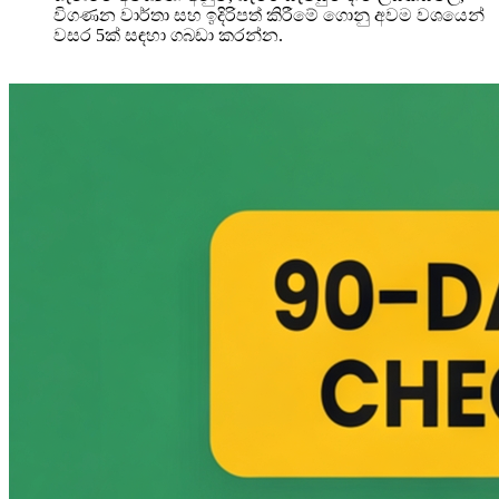
විගණන වාර්තා සහ ඉදිරිපත් කිරීමේ ගොනු අවම වශයෙන්
වසර 5ක් සඳහා ගබඩා කරන්න.