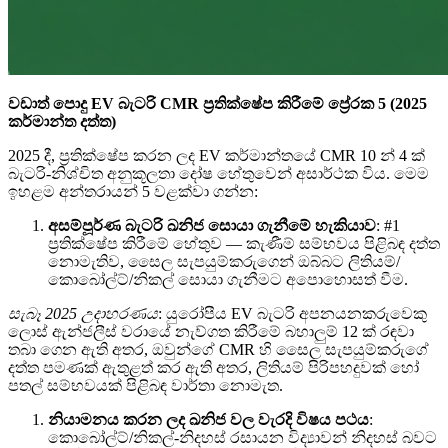
වඩාත් පොදු EV බැටරි CMR ප්‍රතික්ෂේප කිරීමේ ප්‍රේරක 5 (2025
කර්මාන්ත දත්ත)
2025 දී, ප්‍රතික්ෂේප කරන ලද EV කර්මාන්තයේ CMR 10 න් 4 ක්
බැටරි-නිශ්චිත අනුකූලතා දෝෂ හේතුවෙන් අසාර්ථක විය. මෙම
ඉහළම අන්තරායන් 5 වළක්වා ගන්න:
අසම්පූර්ණ බැටරි ඛනිජ සොයා ගැනීමේ හැකියාව
: #1
ප්‍රතික්ෂේප කිරීමේ හේතුව — කැණීම් සම්භවය පිළිබඳ දත්ත
නොමැතිව, සෛල සැපයුම්කරුගෙන් ඔබ්බට ලිතියම්/
කොබෝල්ට්/නිකල් සොයා ගැනීමට අපොහොසත් වීම.
සැබෑ 2025 උදාහරණය
: යුරෝපීය EV බැටරි අපනයනකරුවෙකු
ලොස් ඇන්ජලීස් වරායේ නැව්ගත කිරීමේ බහාලුම් 12 ක් රඳවා
තබා ගෙන ඇති අතර, ඔවුන්ගේ CMR හි සෛල සැපයුම්කරුගේ
දත්ත පමණක් ඇතුළත් කර ඇති අතර, ලිතියම් පිරිපහදුවක් හෝ
පතල් සම්භවයක් පිළිබඳ වාර්තා නොමැත.
නියාමනය කරන ලද ඛනිජ වල වැරදි විෂය පථය
:
කොබෝල්ට්/නිකල්-නිදහස් රසායන විද්‍යාවන් නිදහස් බවට