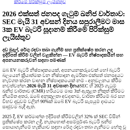
කිරීමේ පිරික්සුම් ලැයිස්තුව
2026 එක්සත් ජනපද ගැටුම් ඛනිජ වාර්තාව:
SEC මැයි 31 අවසන් දිනය සපුරාලීමට මාස
3ක EV බැටරි සූදානම් කිරීමේ පිරික්සුම්
ලැයිස්තුව
දඩ මුදල්, රේගු රඳවා තබා ගැනීම් සහ ප්‍රතික්ෂේප කරන ලද
ඉදිරිපත් කිරීම් වලින් වළකින්න — EV බැටරි නිෂ්පාදකයින් සහ
අපනයනකරුවන් සඳහා පමණක්
ඔබ EV බැටරි නිෂ්පාදකයෙක්, අපනයනකරුවෙක් හෝ බැටරි
බලයෙන් ක්‍රියාත්මක වන නිෂ්පාදන ඇමරිකා එක්සත් ජනපදයට
නැව්ගත කරන වාහන නිෂ්පාදකයෙක් නම් - අනුචලනය කිරීම
නවත්වන්න.
2026 මැයි 31 අවසාන දිනය
SEC හි 2025 ගැටුම්
ඛනිජ වාර්තාව (CMR) හරියටම මාස 3ක් ඇතුළත නිකුත් කිරීමට
නියමිත අතර, ඔබේ අනුකූලතා අවදානම, වාර්තා කිරීමේ බර සහ
විභව දඬුවම් වලින් 90%ක් ඔබේ EV බැටරි සැපයුම් දාමයට
සෘජුවම බැඳී ඇත.
2025 දී, EV කර්මාන්ත ඉදිරිපත් කිරීම්වලින් 32% ක් SEC විසින්
ප්‍රතික්ෂේප කරන ලදී, නැතහොත් අසම්පූර්ණ බැටරි ඛනිජ
සොයාගැනීමේ හැකියාව සඳහා රේගු රඳවා තබා ගැනීමට හේතු වූ