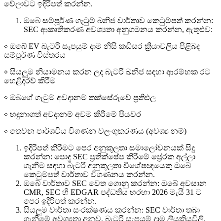
වේලාවට ඉදිරිපත් කරන්න.
ඔබේ සම්පූර්ණ ගැටුම් ඛනිජ වාර්තාව කෙටුම්පත් කරන්න:
SEC ආකෘතිකරණ අවශ්‍යතා අනුගමනය කරන්න, ඇතුළුව:
￮ ඔබේ EV බැටරි සැපයුම් දාම නිසි කඩිසර ක්‍රියාවලිය පිළිබඳ
සම්පූර්ණ විස්තරය
￮ සියලුම නියාමනය කරන ලද බැටරි ඛනිජ සඳහා ආරම්භක රට
හෙළිදරව් කිරීම
￮ ඔබගේ ගැටුම් අවදානම් තක්සේරුවේ ප්‍රතිඵල
￮ හඳුනාගත් අවදානම් අවම කිරීමේ පියවර
￮ තෙවන පාර්ශවීය විගණන වලංගුකරණය (අවශ්‍ය නම්)
ඉදිරිපත් කිරීමට පෙර අනුකූලතා සමාලෝචනයක් සිදු
කරන්න: පොදු SEC ප්‍රතික්ෂේප කිරීමේ ප්‍රේරක අල්ලා
ගැනීම සඳහා බැටරි අනුකූලතා විශේෂඥයෙකු ඔබේ
කෙටුම්පත් වාර්තාව විගණනය කරන්න.
ඔබේ වාර්තාව SEC වෙත ගොනු කරන්න: ඔබේ අවසාන
CMR, SEC හි EDGAR පද්ධතිය හරහා 2026 මැයි 31 ට
පෙර ඉදිරිපත් කරන්න.
සියලුම වාර්තා සංරක්ෂණය කරන්න: SEC වාර්තා තබා
ගැනීමේ අවශ්‍යතා අනුව, බැටරි සැපයුම් දාම ලියකියවිලි,