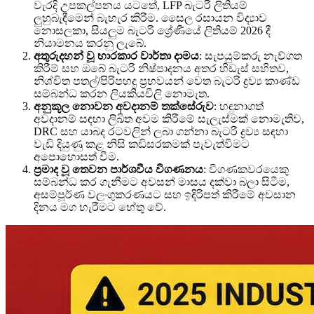
වැරදි උපකල්පනය යටතේ, LFP බැටරි ලිතියම්
ලුහුබැඳීමෙන් බැහැර කිරීම. සෛල රසායන විද්‍යාව
නොසලකා, සියලුම බැටරි ශ්‍රේණියේ ලිතියම් 2026 දී
නියාමනය කරනු ලැබේ.
අතුරුදහන් වූ භාරකාර වාර්තා දාමය
: සැපයුම්කරු නැව්ගත
කිරීම් සහ ඔබේ බැටරි නිෂ්පාදනය අතර හිඩැස් සහිතව,
නිශ්චිත පතල්/පිරිපහදු ප්‍රභවයන් වෙත බැටරි ද්‍රව්‍ය කාණ්ඩ
සම්බන්ධ කරන ලියකියවිලි නොමැත.
අනුකූල නොවන අවදානම් තක්සේරුව
: හඳුනාගත්
අවදානම් සඳහා ලිඛිත අවම කිරීමේ සැලැස්මක් නොමැතිව,
DRC සහ යාබද රටවලින් ලබා ගන්නා බැටරි ද්‍රව්‍ය සඳහා
වැඩි දියුණු කළ නිසි කඩිසරකමක් පැවැත්වීමට
අපොහොසත් වීම.
ප්‍රමාද වූ තෙවන පාර්ශවීය විගණනය
: විගණකවරයෙකු
සම්බන්ධ කර ගැනීමට අවසන් මාසය දක්වා බලා සිටීම,
අසම්පූර්ණ වලංගුකරණයට සහ ඉදිරිපත් කිරීමේ අවසාන
දිනය මග හැරීමට හේතු වේ.