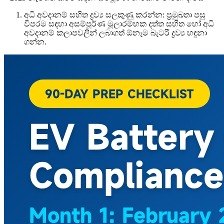
අධි අවදානම් සහිත ද්‍රව්‍ය සලකුණු කරන්න: ප්‍රමුඛතා පසු
විපරම සඳහා අසම්පූර්ණ මූලාරම්භක දත්ත සහිත හෝ අධි
අවදානම් කලාපවලින් ලබාගත් ඕනෑම බැටරි ද්‍රව්‍ය හඳුනා
ගන්න.