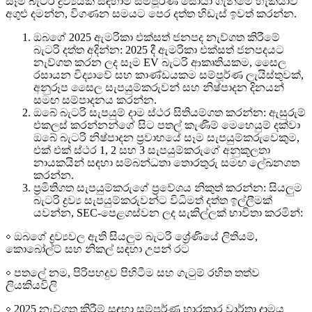
සෑම බැටරි ද්‍රව්‍යයක් සඳහාම සම්පූර්ණ සොයා ගැනීමේ හැකියාව
අගුළු දමන්න, විගණන සමයට පෙර දත්ත හිඩැස් ඉවත් කරන්න.
ඔබගේ 2025 ඇමරිකා එක්සත් ජනපද නැව්ගත කිරීමේ
බැටරි දත්ත අදින්න: 2025 දී ඇමරිකා එක්සත් ජනපදයට
නැව්ගත කරන ලද සෑම EV බැටරි ආකෘතියකම, සෛල
රසායන විද්‍යාවේ සහ කාණ්ඩයකම සම්පූර්ණ ලැයිස්තුවක්,
අනුරූප සෛල සැපයුම්කරුවන් සහ නිෂ්පාදන දිනයන්
සමඟ සම්පාදනය කරන්න.
ඔබේ බැටරි සැපයුම් දාම ස්ථර සිතියම්ගත කරන්න: ඇසුරුම්
එකලස් කරන්නන්ගේ සිට පතල් කැණීම් මෙහෙයුම් දක්වා
ඔබේ බැටරි නිෂ්පාදන ප්‍රවාහයේ සෑම සැපයුම්කරුවෙකුම,
එක් එක් ස්ථර 1, 2 සහ 3 සැපයුම්කරුගේ අනුකූලතා
නායකයින් සඳහා සම්බන්ධතා තොරතුරු සමඟ ලේඛනගත
කරන්න.
ප්‍රමිතිගත සැපයුම්කරුගේ ප්‍රවේශය නිකුත් කරන්න: සියලුම
බැටරි ද්‍රව්‍ය සැපයුම්කරුවන්ට විධිමත් දත්ත ඉල්ලීමක්
යවන්න, SEC-පෙළගස්වන ලද සැකිල්ලක් භාවිතා කරමින්:
￮ ඔබගේ ද්‍රව්‍යවල ඇති සියලුම බැටරි ශ්‍රේණියේ ලිතියම්,
කොබෝල්ට් සහ නිකල් සඳහා උපන් රට
￮ පතලේ නම, පිරිපහදුව පිහිටීම සහ ගැටුම් රහිත තත්ව
ලියකියවිලි
￮ 2025 නැව්ගත කිරීම් සඳහා සම්පූර්ණ භාරකාර වාර්තා දාමය