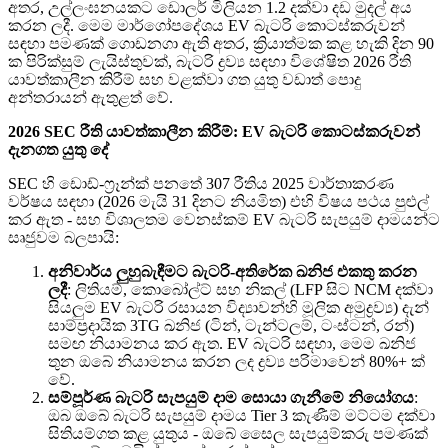
අතර, උල්ලංඝනයකට ඩොලර් මිලියන 1.2 දක්වා දඩ මුදල් අය
කරන ලදී. මෙම මාර්ගෝපදේශය EV බැටරි කොටස්කරුවන්
සඳහා පමණක් ගොඩනගා ඇති අතර, ක්‍රියාත්මක කළ හැකි දින 90
ක පිරික්සුම් ලැයිස්තුවක්, බැටරි ද්‍රව්‍ය සඳහා විශේෂිත 2026 රීති
යාවත්කාලීන කිරීම් සහ වළක්වා ගත යුතු වඩාත් පොදු
අන්තරායන් ඇතුළත් වේ.
2026 SEC රීති යාවත්කාලීන කිරීම්: EV බැටරි කොටස්කරුවන්
දැනගත යුතු දේ
SEC හි ඩොඩ්-ෆ්‍රෑන්ක් පනතේ 307 රීතිය 2025 වාර්තාකරණ
වර්ෂය සඳහා (2026 මැයි 31 දිනට නියමිත) එහි විෂය පථය පුළුල්
කර ඇත - සහ විශාලතම වෙනස්කම් EV බැටරි සැපයුම් දාමයන්ට
සෘජුවම බලපායි:
අනිවාර්ය ලුහුබැඳීමට බැටරි-අතිරේක ඛනිජ එකතු කරන
ලදී
: ලිතියම්, කොබෝල්ට් සහ නිකල් (LFP සිට NCM දක්වා
සියලුම EV බැටරි රසායන විද්‍යාවන්හි මූලික අමුද්‍රව්‍ය) දැන්
සාම්ප්‍රදායික 3TG ඛනිජ (ටින්, ටැන්ටලම්, ටංස්ටන්, රන්)
සමඟ නියාමනය කර ඇත. EV බැටරි සඳහා, මෙම ඛනිජ
තුන ඔබේ නියාමනය කරන ලද ද්‍රව්‍ය පරිමාවෙන් 80%+ ක්
වේ.
සම්පූර්ණ බැටරි සැපයුම් දාම සොයා ගැනීමේ නියෝගය
:
ඔබ ඔබේ බැටරි සැපයුම් දාමය Tier 3 කැණීම් මට්ටම දක්වා
සිතියම්ගත කළ යුතුය - ඔබේ සෛල සැපයුම්කරු පමණක්