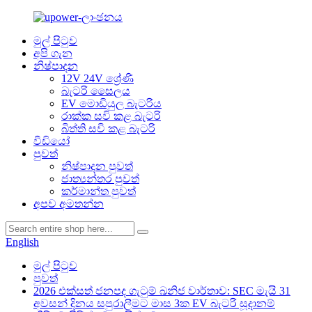
මුල් පිටුව
අපි ගැන
නිෂ්පාදන
12V 24V ශ්‍රේණි
බැටරි සෛලය
EV මොඩියුල බැටරිය
රාක්ක සවි කළ බැටරි
බිත්ති සවි කළ බැටරි
වීඩියෝ
පුවත්
නිෂ්පාදන පුවත්
ජාත්‍යන්තර පුවත්
කර්මාන්ත පුවත්
අපව අමතන්න
English
මුල් පිටුව
පුවත්
2026 එක්සත් ජනපද ගැටුම් ඛනිජ වාර්තාව: SEC මැයි 31
අවසන් දිනය සපුරාලීමට මාස 3ක EV බැටරි සූදානම්