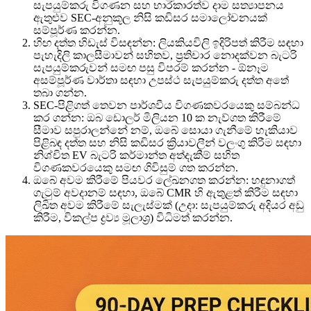
සැපයුම්කරු විගණන සහ භාරකාරත්ව දාම සත්‍යාපනය
ඇතුළුව SEC-අනුකූල නිසි කඩිසර සමාලෝචනයක්
සම්පූර්ණ කරන්න.
හිඟ දත්ත හිඩැස් විසඳන්න: ලියකියවිලි ඉදිරිපත් කිරීම සඳහා
පැහැදිලි කාලසීමාවන් සහිතව, ප්‍රතිචාර නොදක්වන බැටරි
සැපයුම්කරුවන් සමඟ පසු විපරම් කරන්න - ඕනෑම
අසම්පූර්ණ වාර්තා සඳහා උපස්ථ සැපයුම්කරු දත්ත අතේ
තබා ගන්න.
SEC-පිළිගත් තෙවන පාර්ශවීය විගණකවරයෙකු සම්බන්ධ
කර ගන්න: ඔබ ඩොලර් මිලියන 10 ක නැව්ගත කිරීමේ
සීමාව සපුරාලන්නේ නම්, ඔබේ සොයා ගැනීමේ හැකියාව
පිළිබඳ දත්ත සහ නිසි කඩිසර ක්‍රියාවලීන් වලංගු කිරීම සඳහා
නිශ්චිත EV බැටරි කර්මාන්ත අත්දැකීම් සහිත
විගණකවරයෙකු සමඟ ගිවිසුම් ගත කරන්න.
ඔබේ අවම කිරීමේ පියවර ලේඛනගත කරන්න: හඳුනාගත්
ගැටුම් අවදානම් සඳහා, ඔබේ CMR හි ඇතුළත් කිරීම සඳහා
ලිඛිත අවම කිරීමේ සැලැස්මක් (උදා: සැපයුම්කරු අදියර අඩු
කිරීම, විකල්ප ද්‍රව්‍ය මූලාශ්‍ර) විධිමත් කරන්න.