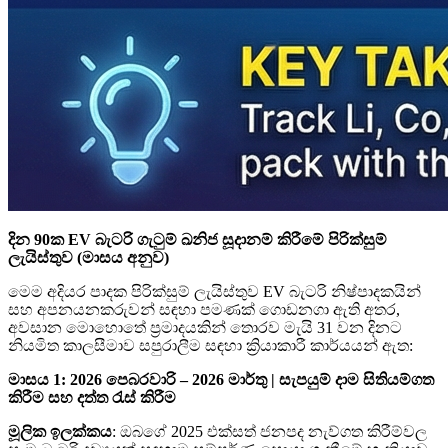
දින 90ක EV බැටරි ගැටුම් ඛනිජ සූදානම් කිරීමේ පිරික්සුම්
ලැයිස්තුව (මාසය අනුව)
මෙම අදියර පාදක පිරික්සුම් ලැයිස්තුව EV බැටරි නිෂ්පාදකයින්
සහ අපනයනකරුවන් සඳහා පමණක් ගොඩනගා ඇති අතර,
අවසාන මොහොතේ ප්‍රමාදයකින් තොරව මැයි 31 වන දිනට
නියමිත කාලසීමාව සපුරාලීම සඳහා ක්‍රියාකාරී කාර්යයන් ඇත:
මාසය 1: 2026 පෙබරවාරි – 2026 මාර්තු | සැපයුම් දාම සිතියම්ගත
කිරීම සහ දත්ත රැස් කිරීම
මූලික ඉලක්කය
: ඔබගේ 2025 එක්සත් ජනපද නැව්ගත කිරීම්වල