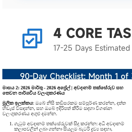
මාසය 2: 2026 මාර්තු - 2026 අප්‍රේල් | අවදානම් තක්සේරුව සහ
තෙවන පාර්ශවීය වලංගුකරණය
මූලික ඉලක්කය
: ඔබේ නිසි කඩිසරකම සම්පූර්ණ කරන්න, දත්ත
හිඩැස් විසඳන්න, සහ ඔබේ ඉදිරිපත් කිරීම සඳහා විගණන
වලංගුකරණය අගුළු දමන්න.
ගැටුම් අවදානම් තක්සේරුවක් සිදු කරන්න: අධි අවදානම්
කලාපවලින් ලබා ගන්නා සියලුම බැටරි ද්‍රව්‍ය සඳහා,